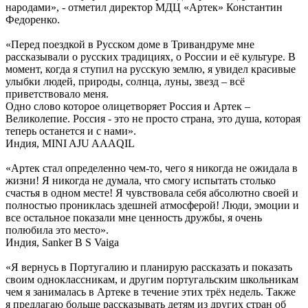
народами», - отметил директор МДЦ «Артек» Константин
Федоренко.
«Перед поездкой в Русском доме в Тривандруме мне
рассказывали о русских традициях, о России и её культуре. В
момент, когда я ступил на русскую землю, я увидел красивые
улыбки людей, природы, солнца, луны, звезд – всё
приветствовало меня.
Одно слово которое олицетворяет Россия и Артек –
Великолепие. Россия - это не просто страна, это душа, которая
теперь останется и с нами».
Индия, MINI AJU AAAQIL
«Артек стал определенно чем-то, чего я никогда не ожидала в
жизни! Я никогда не думала, что смогу испытать столько
счастья в одном месте! Я чувствовала себя абсолютно своей и
полностью прониклась здешней атмосферой! Люди, эмоции и
все остальное показали мне ценность дружбы, я очень
полюбила это место».
Индия, Sanker B S Vaiga
«Я вернусь в Португалию и планирую рассказать и показать
своим одноклассникам, и другим португальским школьникам
чем я занималась в Артеке в течение этих трёх недель. Также
я предлагаю больше рассказывать детям из других стран об