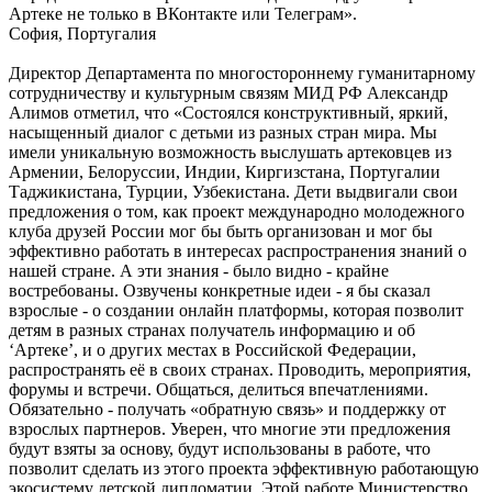
Артеке не только в ВКонтакте или Телеграм».
София, Португалия
Директор Департамента по многостороннему гуманитарному
сотрудничеству и культурным связям МИД РФ Александр
Алимов отметил, что «Состоялся конструктивный, яркий,
насыщенный диалог с детьми из разных стран мира. Мы
имели уникальную возможность выслушать артековцев из
Армении, Белоруссии, Индии, Киргизстана, Португалии
Таджикистана, Турции, Узбекистана. Дети выдвигали свои
предложения о том, как проект международно молодежного
клуба друзей России мог бы быть организован и мог бы
эффективно работать в интересах распространения знаний о
нашей стране. А эти знания - было видно - крайне
востребованы. Озвучены конкретные идеи - я бы сказал
взрослые - о создании онлайн платформы, которая позволит
детям в разных странах получатель информацию и об
‘Артеке’, и о других местах в Российской Федерации,
распространять её в своих странах. Проводить, мероприятия,
форумы и встречи. Общаться, делиться впечатлениями.
Обязательно - получать «обратную связь» и поддержку от
взрослых партнеров. Уверен, что многие эти предложения
будут взяты за основу, будут использованы в работе, что
позволит сделать из этого проекта эффективную работающую
экосистему детской дипломатии. Этой работе Министерство