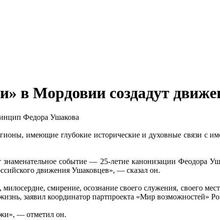
и» в Мордовии создадут движ
ринцип Федора Ушакова
ионы, имеющие глубокие исторические и духовные связи с имен
ит знаменательное событие — 25-летие канонизации Феодора Уш
оссийского движения Ушаковцев», — сказал он.
 милосердие, смирение, осознание своего служения, своего мес
изнь, заявил координатор партпроекта «Мир возможностей» Ро
жи», — отметил он.