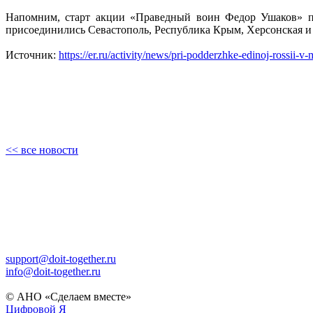
Напомним, старт акции «Праведный воин Федор Ушаков» па
присоединились Севастополь, Республика Крым, Херсонская и 
Источник:
https://er.ru/activity/news/pri-podderzhke-edinoj-rossii
<< все новости
support@doit-together.ru
info@doit-together.ru
© АНО «Сделаем вместе»
Цифровой Я