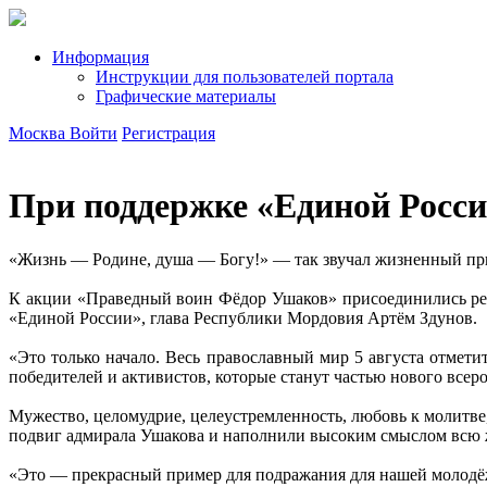
Информация
Инструкции для пользователей портала
Графические материалы
Москва
Войти
Регистрация
При поддержке «Единой Росси
«Жизнь — Родине, душа — Богу!» — так звучал жизненный п
К акции «Праведный воин Фёдор Ушаков» присоединились рег
«Единой России», глава Республики Мордовия Артём Здунов.
«Это только начало. Весь православный мир 5 августа отмет
победителей и активистов, которые станут частью нового всер
Мужество, целомудрие, целеустремленность, любовь к молитве,
подвиг адмирала Ушакова и наполнили высоким смыслом всю ж
«Это — прекрасный пример для подражания для нашей молодё