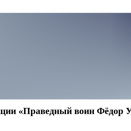
кции «Праведный воин Фёдор 