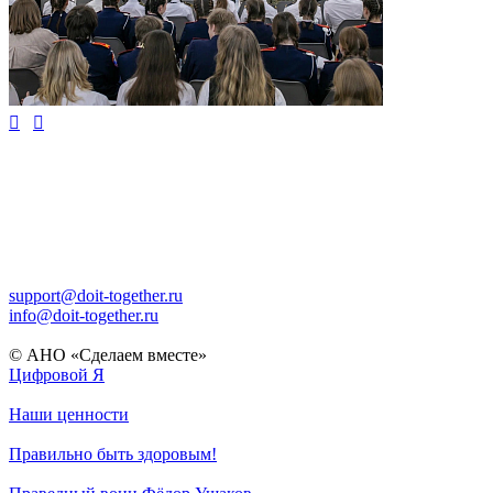


support@doit-together.ru
info@doit-together.ru
© АНО «Сделаем вместе»
Цифровой Я
Наши ценности
Правильно быть здоровым!